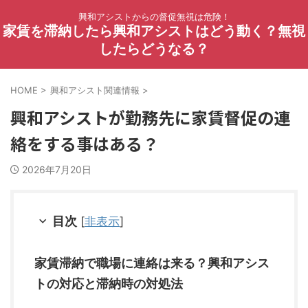
興和アシストからの督促無視は危険！
家賃を滞納したら興和アシストはどう動く？無視
したらどうなる？
HOME
>
興和アシスト関連情報
>
興和アシストが勤務先に家賃督促の連
絡をする事はある？
2026年7月20日
目次
[
非表示
]
家賃滞納で職場に連絡は来る？興和アシス
トの対応と滞納時の対処法